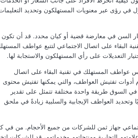
ول كيفية انخرط الأفراد على جانب الشعار أو الخدمات
ل في رؤى عبر معنويات المستهلكون وتحديد التعليمات
السن في معارضة قضية أو كيان محدد. قد أن تكون
قنية البقاء على اتصال الاجتماعي لتتبع عواطف المستهل
ار التعديلات على رأي المستهلكون والاستجابة لها.
اس عواطف المستهلك في تقنية البقاء على اتصال
م أدوات تفتيش العواطف، والتي يمكنها تفتيش محتوى
ية. في السوق طريقة واحدة مختلفة تتمثل على تقدير
ا وتحديد العواطف الإيجابية والسلبية زيادةً في ملحق
اجتماعي جهاز ثمن للشركات من جميع الأحجام. من في ك
امتهم التجارية ومنتجاتهم وخدماتهم، قد للشركات اتخا